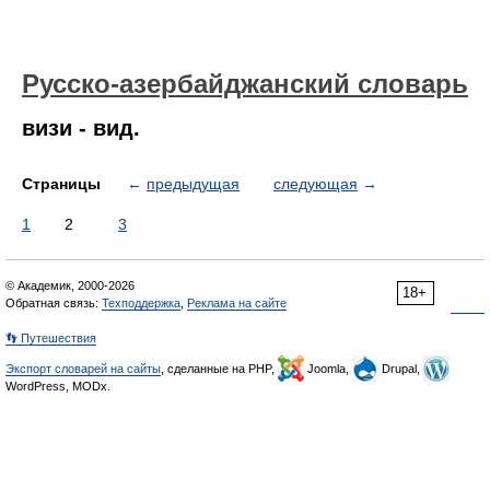
Русско-азербайджанский словарь
визи - вид.
Страницы
←
предыдущая
следующая
→
1
2
3
© Академик, 2000-2026
18+
Обратная связь:
Техподдержка
,
Реклама на сайте
👣 Путешествия
Экспорт словарей на сайты
, сделанные на PHP,
Joomla,
Drupal,
WordPress, MODx.